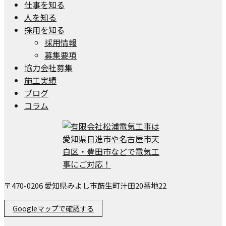
仕事を知る
人を知る
採用を知る
採用情報
募集要項
協力会社募集
施工実績
ブログ
コラム
〒470-0206 愛知県みよし市莇生町汁田20番地22
Googleマップで確認する