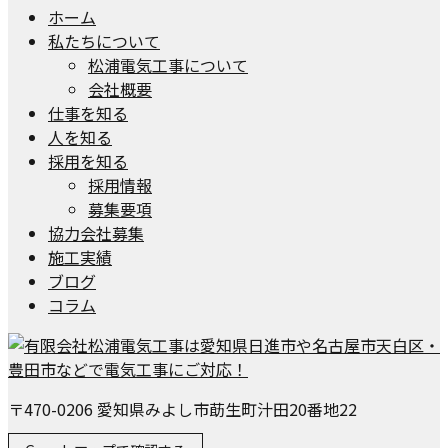
ホーム
私たちについて
松浦電気工事について
会社概要
仕事を知る
人を知る
採用を知る
採用情報
募集要項
協力会社募集
施工実績
ブログ
コラム
〒470-0206 愛知県みよし市莇生町汁田20番地22