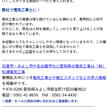
いくことができる理由の一つだと考えられます。
弊社で電気工事士に！
電気工事士の需要は増え続けているにも関わらず、業界的に人材不
足が嘆かれています。
だからこそ、弊社は人材を確保してしっかりと育て上げることが急
務であると考えています。
未経験からでもチャレンジしやすい環境となっていますので、この機
会にぜひ弊社で電気工事士を目指してみませんか？
皆さまからの
ご応募
を心よりお待ちしております。
────────────────────────
日進市・みよし市や名古屋市など愛知県の電気工事は（有）
松浦電気工事
業務拡大中につき
電気工事士や施工スタッフなどの求人情報
を掲載中です。
〒470-0206 愛知県みよし市莇生町汁田20番地22
電話：0561-41-8630 FAX：0561-34-4430
※営業・セールス目的の問い合わせはご遠慮願います。
────────────────────────