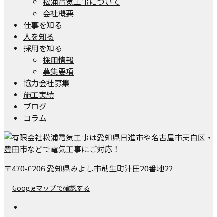
松浦電気工事について
会社概要
仕事を知る
人を知る
採用を知る
採用情報
募集要項
協力会社募集
施工実績
ブログ
コラム
〒470-0206 愛知県みよし市莇生町汁田20番地22
Googleマップで確認する