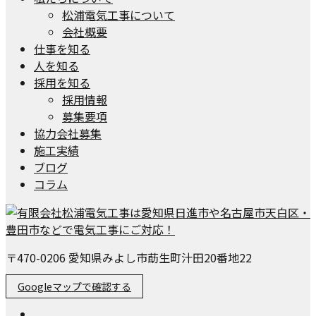
松浦電気工事について
会社概要
仕事を知る
人を知る
採用を知る
採用情報
募集要項
協力会社募集
施工実績
ブログ
コラム
〒470-0206 愛知県みよし市莇生町汁田20番地22
Googleマップで確認する