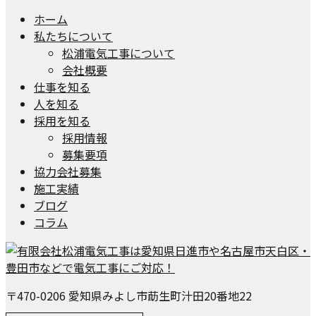
ホーム
私たちについて
松浦電気工事について
会社概要
仕事を知る
人を知る
採用を知る
採用情報
募集要項
協力会社募集
施工実績
ブログ
コラム
〒470-0206 愛知県みよし市莇生町汁田20番地22