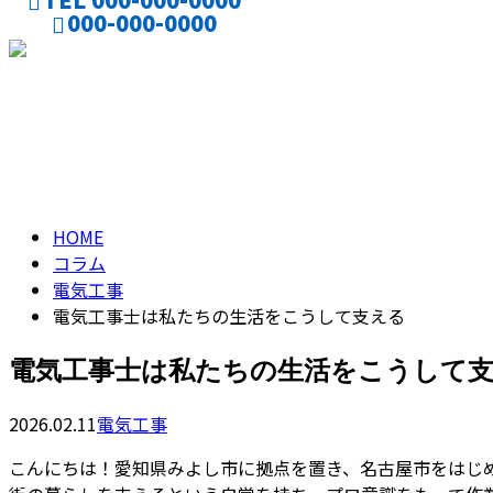
000-000-0000
お仕事のご依頼
採用応募
コラム
column
HOME
コラム
電気工事
電気工事士は私たちの生活をこうして支える
電気工事士は私たちの生活をこうして
2026.02.11
電気工事
こんにちは！愛知県みよし市に拠点を置き、名古屋市をはじ