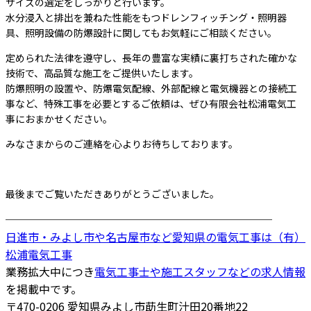
サイズの選定をしっかりと行います。
水分浸入と排出を兼ねた性能をもつドレンフィッチング・照明器
具、照明設備の防爆設計に関してもお気軽にご相談ください。
定められた法律を遵守し、長年の豊富な実績に裏打ちされた確かな
技術で、高品質な施工をご提供いたします。
防爆照明の設置や、防爆電気配線、外部配線と電気機器との接続工
事など、特殊工事を必要とするご依頼は、ぜひ有限会社松浦電気工
事におまかせください。
みなさまからのご連絡を心よりお待ちしております。
最後までご覧いただきありがとうございました。
────────────────────────
日進市・みよし市や名古屋市など愛知県の電気工事は（有）
松浦電気工事
業務拡大中につき
電気工事士や施工スタッフなどの求人情報
を掲載中です。
〒470-0206 愛知県みよし市莇生町汁田20番地22